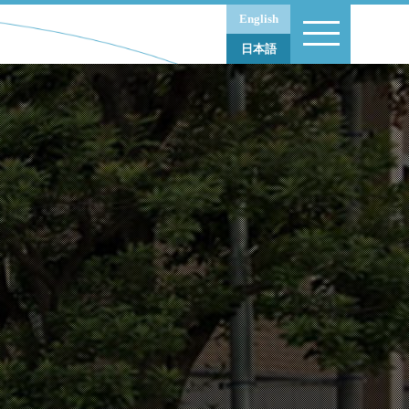
 a Visual Culture / Pacific V
English
日本語