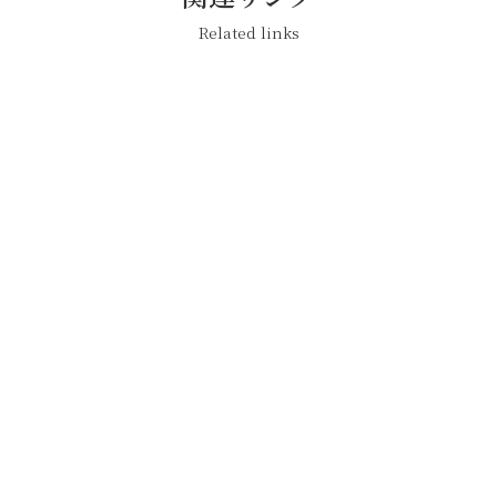
Related links
Site
株式会社ビジュアルボイス
Brillia SHORTSHORTS
株式会社
THEATER ONLINE
oice inc.